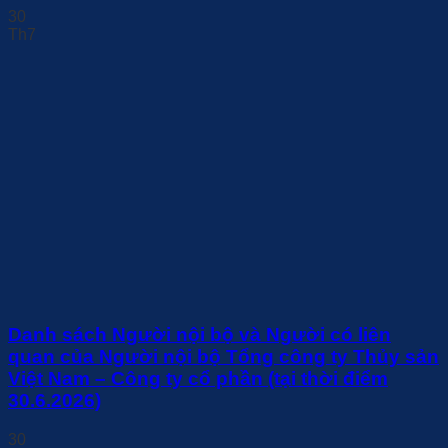
30
Th7
Danh sách Người nội bộ và Người có liên
quan của Người nội bộ Tổng công ty Thủy sản
Việt Nam – Công ty cổ phần (tại thời điểm
30.6.2026)
30