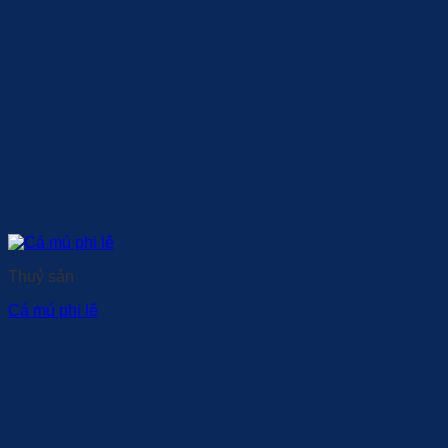
Thuỷ sản
Cá mú phi lê