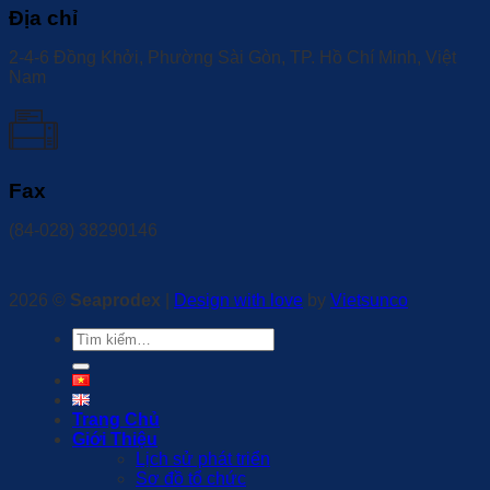
Địa chỉ
2-4-6 Đồng Khởi, Phường Sài Gòn, TP. Hồ Chí Minh, Việt
Nam
Fax
(84-028) 38290146
2026 ©
Seaprodex
|
Design with love
by
Vietsunco
Tìm
kiếm:
Trang Chủ
Giới Thiệu
Lịch sử phát triển
Sơ đồ tổ chức