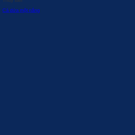
Thuỷ sản
Cá dứa một nắng