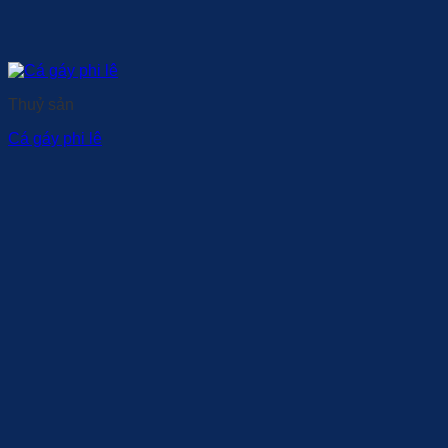
Thuỷ sản
Cá gáy phi lê