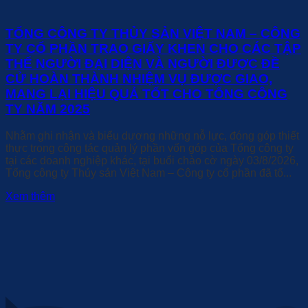
TỔNG CÔNG TY THỦY SẢN VIỆT NAM – CÔNG
TY CỔ PHẦN TRAO GIẤY KHEN CHO CÁC TẬP
THỂ NGƯỜI ĐẠI DIỆN VÀ NGƯỜI ĐƯỢC ĐỀ
CỬ HOÀN THÀNH NHIỆM VỤ ĐƯỢC GIAO,
MANG LẠI HIỆU QUẢ TỐT CHO TỔNG CÔNG
TY NĂM 2025
Nhằm ghi nhận và biểu dương những nỗ lực, đóng góp thiết
thực trong công tác quản lý phần vốn góp của Tổng công ty
tại các doanh nghiệp khác, tại buổi chào cờ ngày 03/8/2026,
Tổng công ty Thủy sản Việt Nam – Công ty cổ phần đã tổ...
Xem thêm