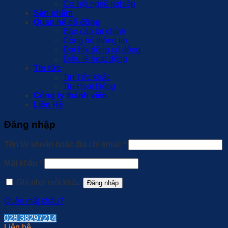
Cơ hội nghề nghiệp
Sản phẩm
Quan hệ cổ đông
Báo cáo tài chính
Công bố thông tin
Đại hội đồng cổ đông
Điều lệ hoạt động
Tin tức
Tin Tức khác
Tin Hoạt Động
Công ty thành viên
Liên Hệ
Đăng nhập
Bắt
Tên tài khoản hoặc địa chỉ email
*
buộc
Bắt
Mật khẩu
*
buộc
Ghi nhớ mật khẩu
Đăng nhập
Quên mật khẩu?
028 38297214
Liên hệ