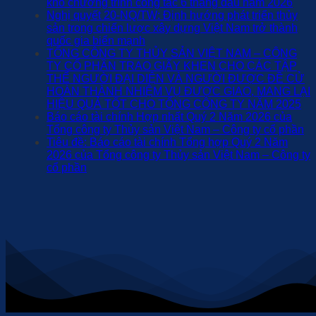
khổ chương trình công tác 6 tháng đầu năm 2026
Nghị quyết 20-NQ/TW: Định hướng phát triển thủy
sản trong chiến lược xây dựng Việt Nam trở thành
quốc gia biển mạnh
TỔNG CÔNG TY THỦY SẢN VIỆT NAM – CÔNG
TY CỔ PHẦN TRAO GIẤY KHEN CHO CÁC TẬP
THỂ NGƯỜI ĐẠI DIỆN VÀ NGƯỜI ĐƯỢC ĐỀ CỬ
HOÀN THÀNH NHIỆM VỤ ĐƯỢC GIAO, MANG LẠI
HIỆU QUẢ TỐT CHO TỔNG CÔNG TY NĂM 2025
Báo cáo tài chính Hợp nhất Quý 2 Năm 2026 của
Tổng công ty Thủy sản Việt Nam – Công ty cổ phần
Tiêu đề: Báo cáo tài chính Tổng hợp Quý 2 Năm
2026 của Tổng công ty Thủy sản Việt Nam – Công ty
cổ phần