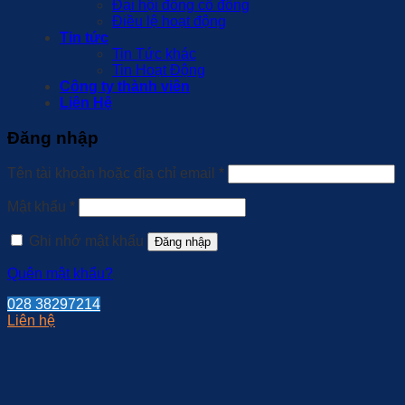
Đại hội đồng cổ đông
Điều lệ hoạt động
Tin tức
Tin Tức khác
Tin Hoạt Động
Công ty thành viên
Liên Hệ
Đăng nhập
Bắt
Tên tài khoản hoặc địa chỉ email
*
buộc
Bắt
Mật khẩu
*
buộc
Ghi nhớ mật khẩu
Đăng nhập
Quên mật khẩu?
028 38297214
Liên hệ