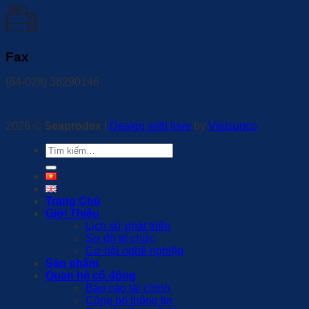
Fax
(84-028) 38290146
2026 ©
Seaprodex
|
Design with love
by
Vietsunco
Tìm
kiếm:
Trang Chủ
Giới Thiệu
Lịch sử phát triển
Sơ đồ tổ chức
Cơ hội nghề nghiệp
Sản phẩm
Quan hệ cổ đông
Báo cáo tài chính
Công bố thông tin