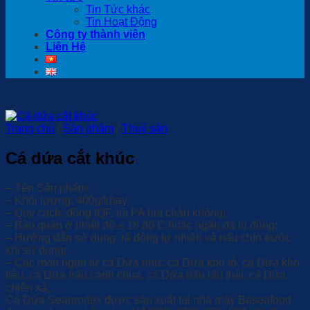
Tin Tức khác
Tin Hoạt Động
Công ty thành viên
Liên Hệ
Trang chủ
/
Sản phẩm
/
Thuỷ sản
Cá dứa cắt khúc
– Tên Sản phẩm:
.
– Khối lượng: 400g/khay
– Quy cách: đông IQF, túi PA hút chân không;
– Bảo quản ở nhiệt độ ≤ 18 độ C hoặc ngăn đá tủ đông;
– Hướng dẫn sử dụng: rã đông tự nhiên và nấu chín trước
khi sử dụng;
– Các món ngon từ cá Dứa như: cá Dứa kho tộ, cá Dứa kho
tiêu, cá Dứa nấu canh chua, cá Dứa nấu lẩu thái, cá Dứa
chiên xả, …
Cá Dứa Seaprodex được sản xuất tại nhà máy Baseafood