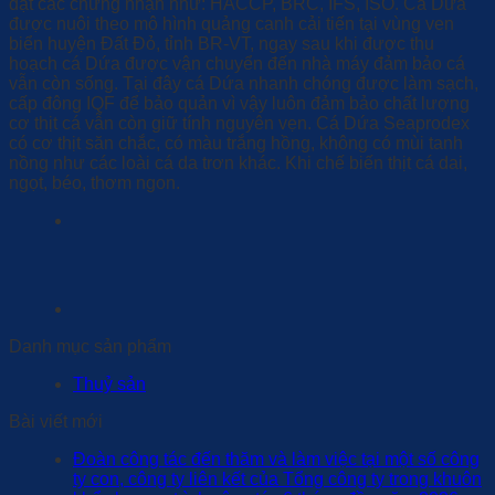
đạt các chứng nhận như: HACCP, BRC, IFS, ISO. Cá Dứa
được nuôi theo mô hình quảng canh cải tiến tại vùng ven
biển huyện Đất Đỏ, tỉnh BR-VT, ngay sau khi được thu
hoạch cá Dứa được vận chuyển đến nhà máy đảm bảo cá
vẫn còn sống. Tại đây cá Dứa nhanh chóng được làm sạch,
cấp đông IQF để bảo quản vì vậy luôn đảm bảo chất lượng
cơ thịt cá vẫn còn giữ tính nguyên vẹn. Cá Dứa Seaprodex
có cơ thịt săn chắc, có màu trắng hồng, không có mùi tanh
nồng như các loài cá da trơn khác. Khi chế biến thịt cá dai,
ngọt, béo, thơm ngon.
Danh mục sản phẩm
Thuỷ sản
Bài viết mới
Đoàn công tác đến thăm và làm việc tại một số công
ty con, công ty liên kết của Tổng công ty trong khuôn